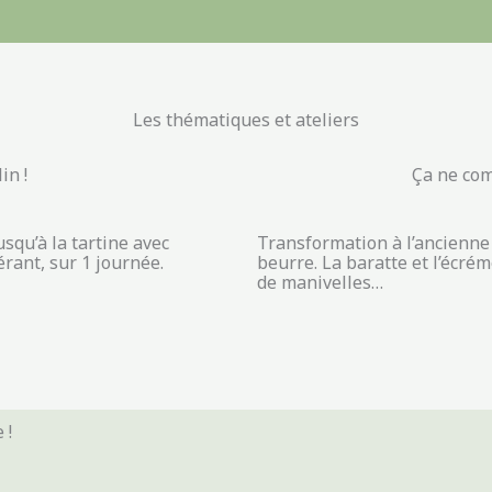
Les thématiques et ateliers
in !
Ça ne com
squ’à la tartine avec
Transformation à l’ancienne 
érant, sur 1 journée.
beurre. La baratte et l’écr
de manivelles…
 !