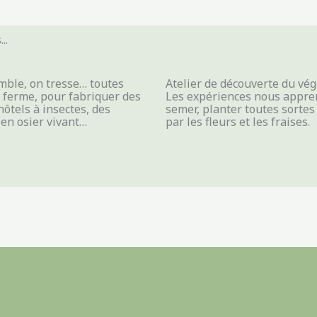
..
semble, on tresse… toutes
Atelier de découverte du végé
a ferme, pour fabriquer des
Les expériences nous appren
hôtels à insectes, des
semer, planter toutes sortes
en osier vivant…
par les fleurs et les fraises.