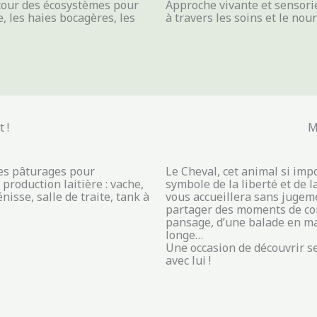
tour des écosystèmes pour
Approche vivante et sensori
e, les haies bocagères, les
à travers les soins et le nou
 !
M
les pâturages pour
Le Cheval, cet animal si imp
production laitière : vache,
symbole de la liberté et de l
nisse, salle de traite, tank à
vous accueillera sans jugeme
partager des moments de comp
pansage, d’une balade en ma
longe…
Une occasion de découvrir s
avec lui !